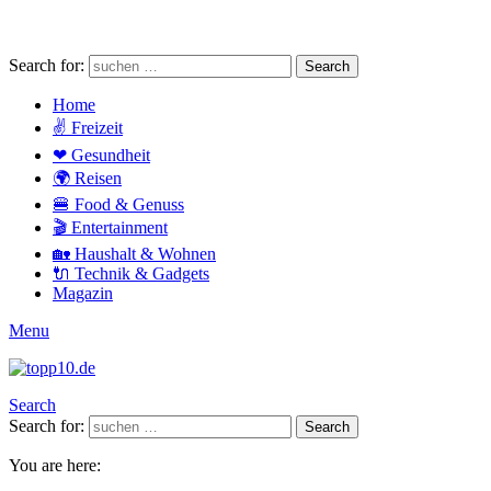
Search for:
Search
Home
✌ Freizeit
❤ Gesundheit
🌍 Reisen
🍔 Food & Genuss
🎬 Entertainment
🏡 Haushalt & Wohnen
🔌 Technik & Gadgets
Magazin
Menu
Search
Search for:
Search
You are here: