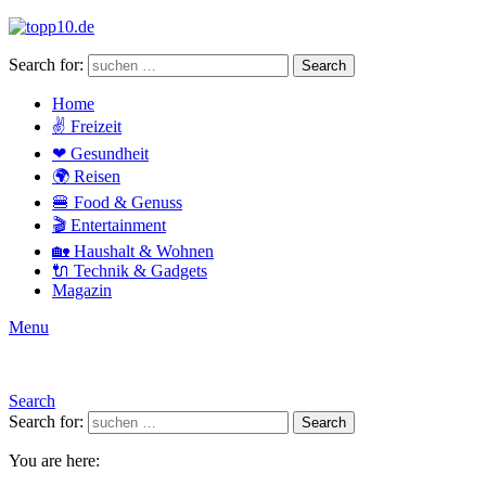
Search for:
Search
Home
✌ Freizeit
❤ Gesundheit
🌍 Reisen
🍔 Food & Genuss
🎬 Entertainment
🏡 Haushalt & Wohnen
🔌 Technik & Gadgets
Magazin
Menu
Search
Search for:
Search
You are here: