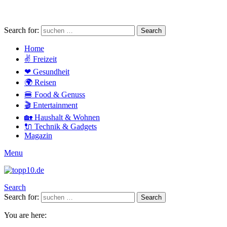
Search for:
Search
Home
✌ Freizeit
❤ Gesundheit
🌍 Reisen
🍔 Food & Genuss
🎬 Entertainment
🏡 Haushalt & Wohnen
🔌 Technik & Gadgets
Magazin
Menu
Search
Search for:
Search
You are here: