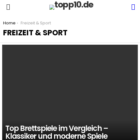
S
Menu
You are here:
Home
Freizeit & Sport
FREIZEIT & SPORT
LATEST
STORIES
Top Brettspiele im Vergleich –
Klassiker und moderne Spiele