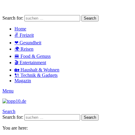
Search for:
Search
Home
✌ Freizeit
❤ Gesundheit
🌍 Reisen
🍔 Food & Genuss
🎬 Entertainment
🏡 Haushalt & Wohnen
🔌 Technik & Gadgets
Magazin
Menu
Search
Search for:
Search
You are here: