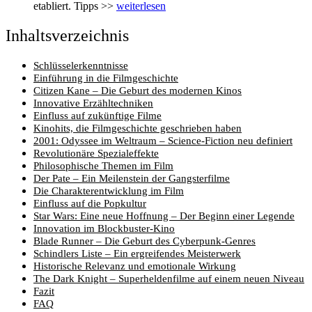
etabliert. Tipps >>
weiterlesen
Inhaltsverzeichnis
Schlüsselerkenntnisse
Einführung in die Filmgeschichte
Citizen Kane – Die Geburt des modernen Kinos
Innovative Erzähltechniken
Einfluss auf zukünftige Filme
Kinohits, die Filmgeschichte geschrieben haben
2001: Odyssee im Weltraum – Science-Fiction neu definiert
Revolutionäre Spezialeffekte
Philosophische Themen im Film
Der Pate – Ein Meilenstein der Gangsterfilme
Die Charakterentwicklung im Film
Einfluss auf die Popkultur
Star Wars: Eine neue Hoffnung – Der Beginn einer Legende
Innovation im Blockbuster-Kino
Blade Runner – Die Geburt des Cyberpunk-Genres
Schindlers Liste – Ein ergreifendes Meisterwerk
Historische Relevanz und emotionale Wirkung
The Dark Knight – Superheldenfilme auf einem neuen Niveau
Fazit
FAQ