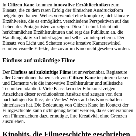
In
Citizen Kane
kommen
innovative Erzähltechniken
zum
Einsatz, die zu dem raren Erfolg der filmischen Ausdrucksform
beigetragen haben. Welles verwendet eine komplexe, nicht-lineare
Erzählweise, die es ermöglicht, verschiedene Perspektiven auf das
Leben des Protagonisten zu zeigen. Diese Technik bricht mit
herkömmlichen Erzählstrukturen und regt das Publikum an, die
Handlung aktiv zu hinterfragen und selbst zu interpretieren. Der
Einsatz von Licht und Schatten sowie kreative Kamerawinkel
schufen visuelle Effekte, die zuvor im Kino nicht gesehen wurden.
Einfluss auf zukünftige Filme
Der
Einfluss auf zukünftige Filme
ist unverkennbar. Regisseure
aller Generationen haben sich von
Citizen Kane
inspirieren lassen
und Elemente wie die innovative Erzählstruktur und stilistische
Techniken adaptiert. Viele Klassikern der Filmkunst zeigen
Anzeichen dieser revolutionären Ansätze und zeugen von dem
nachhaltigen Einfluss, den Welles‘ Werk auf das Kinoschaffen
hinterlassen hat. Die Bedeutung von Citizen Kane im Kontext der
Filmgeschichte kann nicht genug betont werden, da es Generationen
von Filmemachern dazu ermutigte, ihre Kreativität ohne Grenzen
auszuleben.
Kinohits, die Filmgeschichte geschrieben