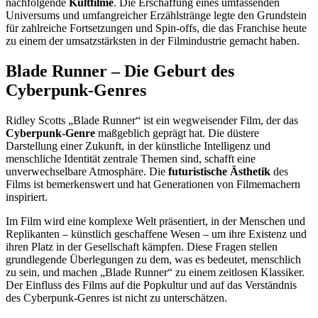
nachfolgende
Kultfilme
. Die Erschaffung eines umfassenden
Universums und umfangreicher Erzählstränge legte den Grundstein
für zahlreiche Fortsetzungen und Spin-offs, die das Franchise heute
zu einem der umsatzstärksten in der Filmindustrie gemacht haben.
Blade Runner – Die Geburt des
Cyberpunk-Genres
Ridley Scotts „Blade Runner“ ist ein wegweisender Film, der das
Cyberpunk-Genre
maßgeblich geprägt hat. Die düstere
Darstellung einer Zukunft, in der künstliche Intelligenz und
menschliche Identität zentrale Themen sind, schafft eine
unverwechselbare Atmosphäre. Die
futuristische Ästhetik
des
Films ist bemerkenswert und hat Generationen von Filmemachern
inspiriert.
Im Film wird eine komplexe Welt präsentiert, in der Menschen und
Replikanten – künstlich geschaffene Wesen – um ihre Existenz und
ihren Platz in der Gesellschaft kämpfen. Diese Fragen stellen
grundlegende Überlegungen zu dem, was es bedeutet, menschlich
zu sein, und machen „Blade Runner“ zu einem zeitlosen Klassiker.
Der Einfluss des Films auf die Popkultur und auf das Verständnis
des Cyberpunk-Genres ist nicht zu unterschätzen.