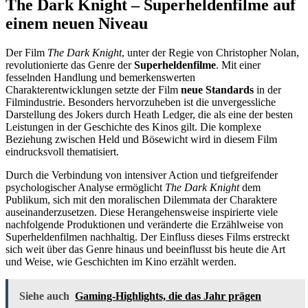
The Dark Knight – Superheldenfilme auf
einem neuen Niveau
Der Film
The Dark Knight
, unter der Regie von Christopher Nolan,
revolutionierte das Genre der
Superheldenfilme
. Mit einer
fesselnden Handlung und bemerkenswerten
Charakterentwicklungen setzte der Film
neue Standards
in der
Filmindustrie. Besonders hervorzuheben ist die unvergessliche
Darstellung des Jokers durch Heath Ledger, die als eine der besten
Leistungen in der Geschichte des Kinos gilt. Die komplexe
Beziehung zwischen Held und Bösewicht wird in diesem Film
eindrucksvoll thematisiert.
Durch die Verbindung von intensiver Action und tiefgreifender
psychologischer Analyse ermöglicht
The Dark Knight
dem
Publikum, sich mit den moralischen Dilemmata der Charaktere
auseinanderzusetzen. Diese Herangehensweise inspirierte viele
nachfolgende Produktionen und veränderte die Erzählweise von
Superheldenfilmen nachhaltig. Der Einfluss dieses Films erstreckt
sich weit über das Genre hinaus und beeinflusst bis heute die Art
und Weise, wie Geschichten im Kino erzählt werden.
Siehe auch
Gaming-Highlights, die das Jahr prägen