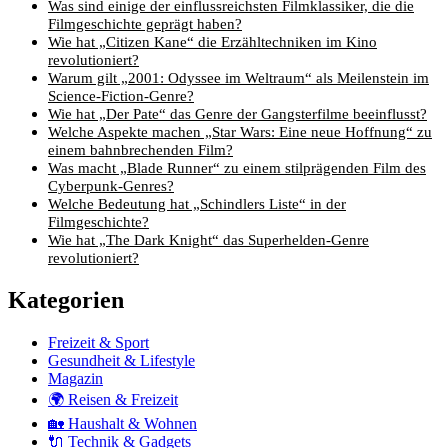
Was sind einige der einflussreichsten Filmklassiker, die die
Filmgeschichte geprägt haben?
Wie hat „Citizen Kane“ die Erzähltechniken im Kino
revolutioniert?
Warum gilt „2001: Odyssee im Weltraum“ als Meilenstein im
Science-Fiction-Genre?
Wie hat „Der Pate“ das Genre der Gangsterfilme beeinflusst?
Welche Aspekte machen „Star Wars: Eine neue Hoffnung“ zu
einem bahnbrechenden Film?
Was macht „Blade Runner“ zu einem stilprägenden Film des
Cyberpunk-Genres?
Welche Bedeutung hat „Schindlers Liste“ in der
Filmgeschichte?
Wie hat „The Dark Knight“ das Superhelden-Genre
revolutioniert?
Kategorien
Freizeit & Sport
Gesundheit & Lifestyle
Magazin
🌍 Reisen & Freizeit
🏡 Haushalt & Wohnen
🔌 Technik & Gadgets