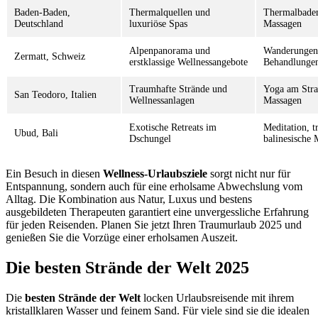
Baden-Baden,
Thermalquellen und
Thermalbade
Deutschland
luxuriöse Spas
Massagen
Alpenpanorama und
Wanderungen
Zermatt, Schweiz
erstklassige Wellnessangebote
Behandlunge
Traumhafte Strände und
Yoga am Stra
San Teodoro, Italien
Wellnessanlagen
Massagen
Exotische Retreats im
Meditation, tr
Ubud, Bali
Dschungel
balinesische
Ein Besuch in diesen
Wellness-Urlaubsziele
sorgt nicht nur für
Entspannung, sondern auch für eine erholsame Abwechslung vom
Alltag. Die Kombination aus Natur, Luxus und bestens
ausgebildeten Therapeuten garantiert eine unvergessliche Erfahrung
für jeden Reisenden. Planen Sie jetzt Ihren Traumurlaub 2025 und
genießen Sie die Vorzüge einer erholsamen Auszeit.
Die besten Strände der Welt 2025
Die
besten Strände der Welt
locken Urlaubsreisende mit ihrem
kristallklaren Wasser und feinem Sand. Für viele sind sie die idealen