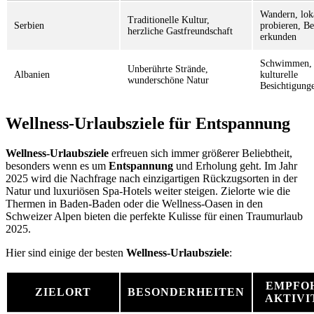
Wandern, lok
Traditionelle Kultur,
Serbien
probieren, Be
herzliche Gastfreundschaft
erkunden
Schwimmen, 
Unberührte Strände,
Albanien
kulturelle
wunderschöne Natur
Besichtigung
Wellness-Urlaubsziele für Entspannung
Wellness-Urlaubsziele
erfreuen sich immer größerer Beliebtheit,
besonders wenn es um
Entspannung
und Erholung geht. Im Jahr
2025 wird die Nachfrage nach einzigartigen Rückzugsorten in der
Natur und luxuriösen Spa-Hotels weiter steigen. Zielorte wie die
Thermen in Baden-Baden oder die Wellness-Oasen in den
Schweizer Alpen bieten die perfekte Kulisse für einen Traumurlaub
2025.
Hier sind einige der besten
Wellness-Urlaubsziele
:
EMPFO
ZIELORT
BESONDERHEITEN
AKTIVI