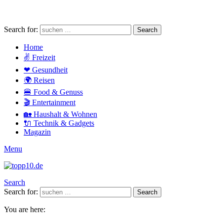
Search for:
Search
Home
✌ Freizeit
❤ Gesundheit
🌍 Reisen
🍔 Food & Genuss
🎬 Entertainment
🏡 Haushalt & Wohnen
🔌 Technik & Gadgets
Magazin
Menu
Search
Search for:
Search
You are here: