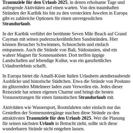
Traumziele für den Urlaub 2025
, in denen erholsame Tage und
aufregende Aktivitäten auf einen warten. Von den traumhaften
Stränden der Karibik bis hin zu den versteckten Juwelen in Europa
gibt es zahlreiche Optionen für einen unvergesslichen
Strandurlaub
.
In der Karibik verführt der berühmte Seven Mile Beach auf Grand
Cayman mit seinen puderzuckerähnlichen Sandstränden. Hier
können Besucher Schwimmen, Schnorcheln und einfach
entspannen. Auch die Strände von Bali, Südostasien, sind ein
wahrer Magnet für Sonnenanbeter. Dort treffen üppige
Landschaften auf lebendige Kultur, was ein ganzheitliches
Urlaubserlebnis schafft.
In Europa bietet die Amalfi-Küste Italien Urlaubern atemberaubende
Ausblicke und historische Städtchen. Etwa die Strände von Positano
im glitzernden Mittelmeer laden zum Verweilen ein. Jedes dieser
Reiseziele hat seinen eigenen Charme und bringt die besten
Voraussetzungen für einen fantastischen
Strandurlaub
mit.
Aktivitäten wie Wassersport, Bootsfahrten oder einfach nur das
Genießen der Sonnenuntergänge machen diese Strände zu den
attraktivsten
Traumziele für den Urlaub 2025
. Wer die Planung
für seinen nächsten
Urlaub
in Betracht zieht, sollte sich diese
wunderbaren Strände nicht entgehen lassen.