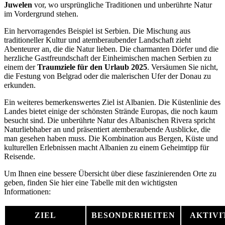
Juwelen
vor, wo ursprüngliche Traditionen und unberührte Natur
im Vordergrund stehen.
Ein hervorragendes Beispiel ist Serbien. Die Mischung aus
traditioneller Kultur und atemberaubender Landschaft zieht
Abenteurer an, die die Natur lieben. Die charmanten Dörfer und die
herzliche Gastfreundschaft der Einheimischen machen Serbien zu
einem der
Traumziele für den Urlaub 2025
. Versäumen Sie nicht,
die Festung von Belgrad oder die malerischen Ufer der Donau zu
erkunden.
Ein weiteres bemerkenswertes Ziel ist Albanien. Die Küstenlinie des
Landes bietet einige der schönsten Strände Europas, die noch kaum
besucht sind. Die unberührte Natur des Albanischen Rivera spricht
Naturliebhaber an und präsentiert atemberaubende Ausblicke, die
man gesehen haben muss. Die Kombination aus Bergen, Küste und
kulturellen Erlebnissen macht Albanien zu einem Geheimtipp für
Reisende.
Um Ihnen eine bessere Übersicht über diese faszinierenden Orte zu
geben, finden Sie hier eine Tabelle mit den wichtigsten
Informationen:
ZIEL
BESONDERHEITEN
AKTIVI