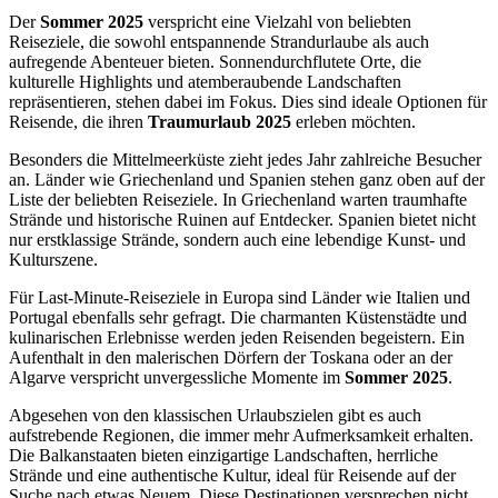
Der
Sommer 2025
verspricht eine Vielzahl von beliebten
Reiseziele, die sowohl entspannende Strandurlaube als auch
aufregende Abenteuer bieten. Sonnendurchflutete Orte, die
kulturelle Highlights und atemberaubende Landschaften
repräsentieren, stehen dabei im Fokus. Dies sind ideale Optionen für
Reisende, die ihren
Traumurlaub 2025
erleben möchten.
Besonders die Mittelmeerküste zieht jedes Jahr zahlreiche Besucher
an. Länder wie Griechenland und Spanien stehen ganz oben auf der
Liste der beliebten Reiseziele. In Griechenland warten traumhafte
Strände und historische Ruinen auf Entdecker. Spanien bietet nicht
nur erstklassige Strände, sondern auch eine lebendige Kunst- und
Kulturszene.
Für Last-Minute-Reiseziele in Europa sind Länder wie Italien und
Portugal ebenfalls sehr gefragt. Die charmanten Küstenstädte und
kulinarischen Erlebnisse werden jeden Reisenden begeistern. Ein
Aufenthalt in den malerischen Dörfern der Toskana oder an der
Algarve verspricht unvergessliche Momente im
Sommer 2025
.
Abgesehen von den klassischen Urlaubszielen gibt es auch
aufstrebende Regionen, die immer mehr Aufmerksamkeit erhalten.
Die Balkanstaaten bieten einzigartige Landschaften, herrliche
Strände und eine authentische Kultur, ideal für Reisende auf der
Suche nach etwas Neuem. Diese Destinationen versprechen nicht