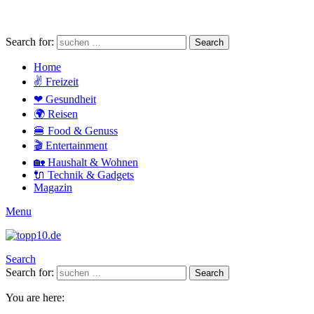
Search for:
Search
Home
✌ Freizeit
❤ Gesundheit
🌍 Reisen
🍔 Food & Genuss
🎬 Entertainment
🏡 Haushalt & Wohnen
🔌 Technik & Gadgets
Magazin
Menu
Search
Search for:
Search
You are here: