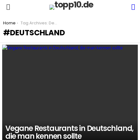
S
Menu
You are here:
Home
Tag Archives: Deutschland
DEUTSCHLAND
LATEST
STORIES
Vegane Restaurants in Deutschland,
die man kennen sollte