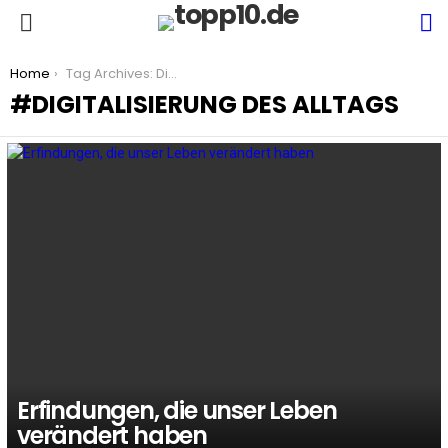
S
Menu
You are here:
Home
Tag Archives: Digitalisierung des Alltags
DIGITALISIERUNG DES ALLTAGS
LATEST
STORIES
Erfindungen, die unser Leben
verändert haben