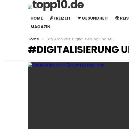
HOME
✌ FREIZEIT
❤ GESUNDHEIT
🌍 REI
MAGAZIN
You are here:
Home
Tag Archives: Digitalisierung und Arbeit
DIGITALISIERUNG U
LATEST
STORIES