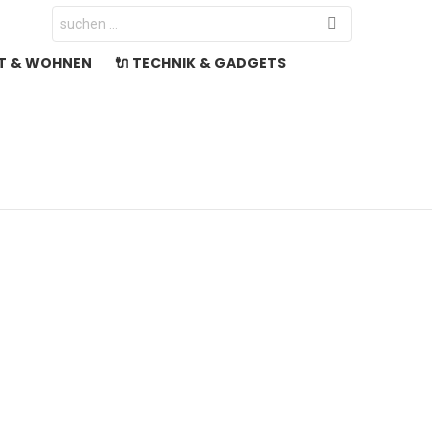
Search
for:
LT & WOHNEN
🔌 TECHNIK & GADGETS