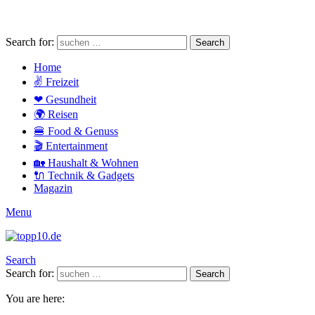
Search for:
Search
Home
✌ Freizeit
❤ Gesundheit
🌍 Reisen
🍔 Food & Genuss
🎬 Entertainment
🏡 Haushalt & Wohnen
🔌 Technik & Gadgets
Magazin
Menu
Search
Search for:
Search
You are here: