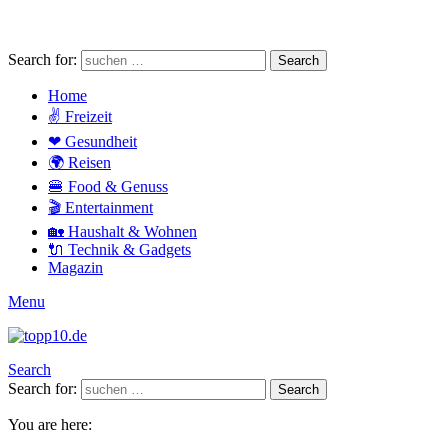
Search for:
Search
Home
✌ Freizeit
❤ Gesundheit
🌍 Reisen
🍔 Food & Genuss
🎬 Entertainment
🏡 Haushalt & Wohnen
🔌 Technik & Gadgets
Magazin
Menu
Search
Search for:
Search
You are here: