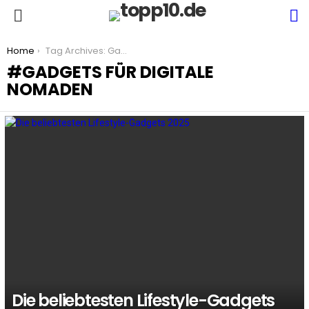
S
Menu
You are here:
Home
Tag Archives: Gadgets für digitale Nomaden
GADGETS FÜR DIGITALE
NOMADEN
LATEST
STORIES
Die beliebtesten Lifestyle-Gadgets