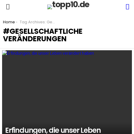
S
Menu
You are here:
Home
Tag Archives: Gesellschaftliche Veränderungen
GESELLSCHAFTLICHE
VERÄNDERUNGEN
LATEST
STORIES
Erfindungen, die unser Leben