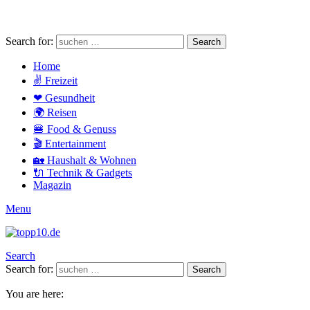
Search for:
Search
Home
✌ Freizeit
❤ Gesundheit
🌍 Reisen
🍔 Food & Genuss
🎬 Entertainment
🏡 Haushalt & Wohnen
🔌 Technik & Gadgets
Magazin
Menu
Search
Search for:
Search
You are here: