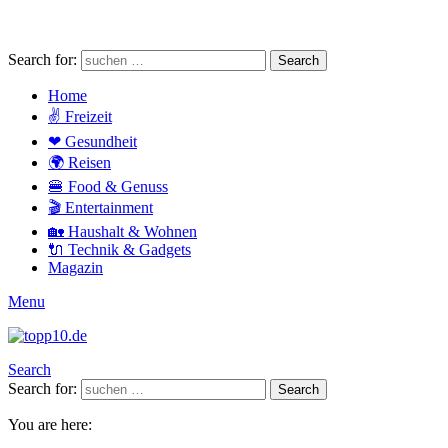
Search for:
Search
Home
✌ Freizeit
❤ Gesundheit
🌍 Reisen
🍔 Food & Genuss
🎬 Entertainment
🏡 Haushalt & Wohnen
🔌 Technik & Gadgets
Magazin
Menu
Search
Search for:
Search
You are here: