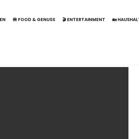
SEN
🍔 FOOD & GENUSS
🎬 ENTERTAINMENT
🏡 HAUSHA