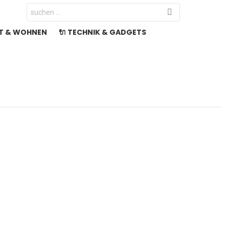
Search
for:
LT & WOHNEN
🔌 TECHNIK & GADGETS