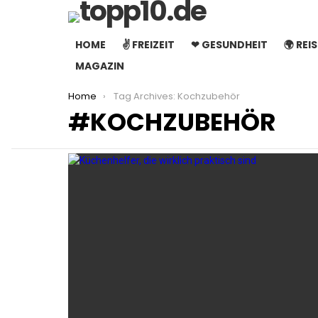
HOME
✌ FREIZEIT
❤ GESUNDHEIT
🌍 REI
MAGAZIN
You are here:
Home
Tag Archives: Kochzubehör
KOCHZUBEHÖR
LATEST
STORIES