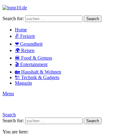
Search for:
Search
Home
✌ Freizeit
❤ Gesundheit
🌍 Reisen
🍔 Food & Genuss
🎬 Entertainment
🏡 Haushalt & Wohnen
🔌 Technik & Gadgets
Magazin
Menu
Search
Search for:
Search
You are here: