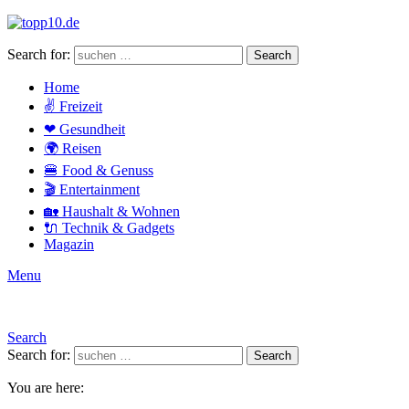
Search for:
Search
Home
✌ Freizeit
❤ Gesundheit
🌍 Reisen
🍔 Food & Genuss
🎬 Entertainment
🏡 Haushalt & Wohnen
🔌 Technik & Gadgets
Magazin
Menu
Search
Search for:
Search
You are here: