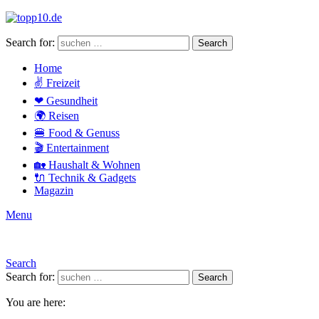
Search for:
Search
Home
✌ Freizeit
❤ Gesundheit
🌍 Reisen
🍔 Food & Genuss
🎬 Entertainment
🏡 Haushalt & Wohnen
🔌 Technik & Gadgets
Magazin
Menu
Search
Search for:
Search
You are here: