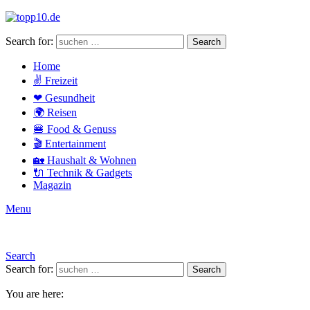
Search for:
Search
Home
✌ Freizeit
❤ Gesundheit
🌍 Reisen
🍔 Food & Genuss
🎬 Entertainment
🏡 Haushalt & Wohnen
🔌 Technik & Gadgets
Magazin
Menu
Search
Search for:
Search
You are here: