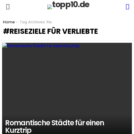
S
Menu
You are here:
Home
Tag Archives: Reiseziele für Verliebte
REISEZIELE FÜR VERLIEBTE
LATEST
STORIES
Romantische Städte für einen
Kurztrip