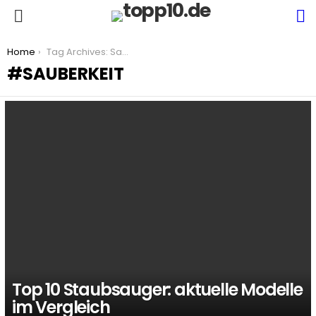
S
Menu
You are here:
Home
Tag Archives: Sauberkeit
SAUBERKEIT
LATEST
STORIES
Top 10 Staubsauger: aktuelle Modelle
im Vergleich