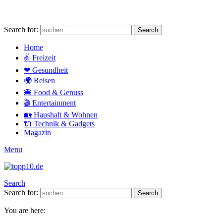
Search for:
Search
Home
✌ Freizeit
❤ Gesundheit
🌍 Reisen
🍔 Food & Genuss
🎬 Entertainment
🏡 Haushalt & Wohnen
🔌 Technik & Gadgets
Magazin
Menu
Search
Search for:
Search
You are here: