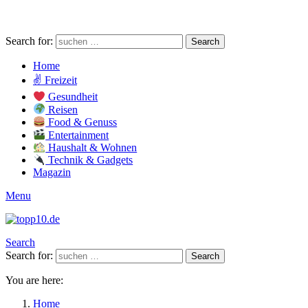
Search for:
Search
Home
✌ Freizeit
Gesundheit
Reisen
Food & Genuss
Entertainment
Haushalt & Wohnen
Technik & Gadgets
Magazin
Menu
Search
Search for:
Search
You are here:
Home