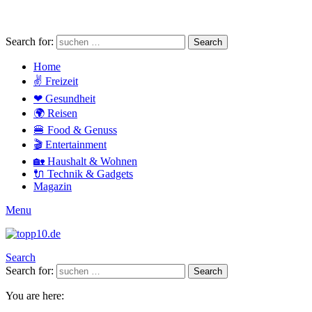
Search for:
Search
Home
✌ Freizeit
❤ Gesundheit
🌍 Reisen
🍔 Food & Genuss
🎬 Entertainment
🏡 Haushalt & Wohnen
🔌 Technik & Gadgets
Magazin
Menu
Search
Search for:
Search
You are here: