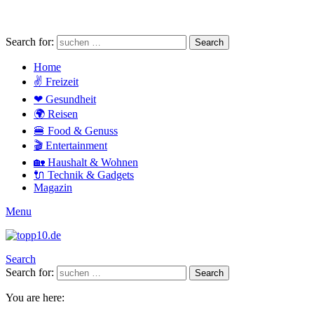
Search for:
Search
Home
✌ Freizeit
❤ Gesundheit
🌍 Reisen
🍔 Food & Genuss
🎬 Entertainment
🏡 Haushalt & Wohnen
🔌 Technik & Gadgets
Magazin
Menu
Search
Search for:
Search
You are here: