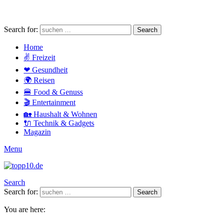
Search for:
Search
Home
✌ Freizeit
❤ Gesundheit
🌍 Reisen
🍔 Food & Genuss
🎬 Entertainment
🏡 Haushalt & Wohnen
🔌 Technik & Gadgets
Magazin
Menu
Search
Search for:
Search
You are here: