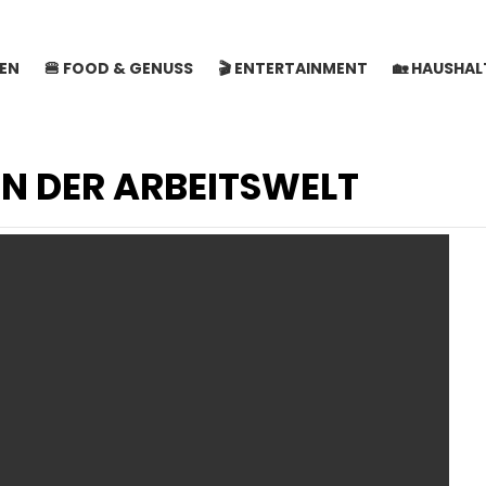
SEN
🍔 FOOD & GENUSS
🎬 ENTERTAINMENT
🏡 HAUSHA
N DER ARBEITSWELT