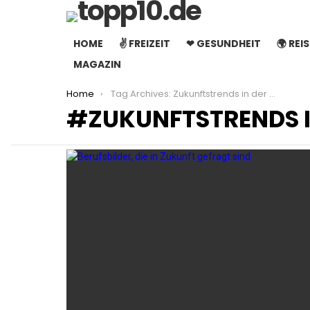
HOME
✌ FREIZEIT
❤ GESUNDHEIT
🌍 REI
MAGAZIN
You are here:
Home
Tag Archives: Zukunftstrends in der Arbeitswelt
ZUKUNFTSTRENDS I
LATEST
STORIES