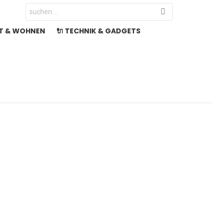
Search
for:
LT & WOHNEN
🔌 TECHNIK & GADGETS