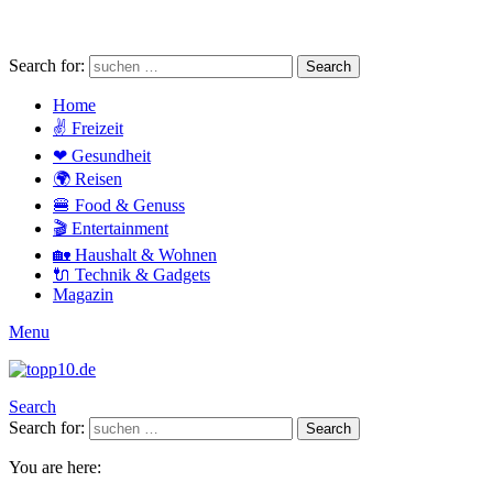
Search for:
Search
Home
✌ Freizeit
❤ Gesundheit
🌍 Reisen
🍔 Food & Genuss
🎬 Entertainment
🏡 Haushalt & Wohnen
🔌 Technik & Gadgets
Magazin
Menu
Search
Search for:
Search
You are here: