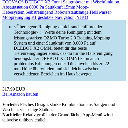
ECOVACS DEEBOT X2 Omni Saugroboter mit Wischfunktion
Absaugstation 8000 Pa Saugkraft,15mm Mopp-
Hebesystem,Selbstreinigend Roboterstaubsauge,Heißwasser-
Moppreinigung,KI-gestützte Navigation, YIKO
<Überlegene Reinigung dank branchenführender
Technologie>： Werte deine Reinigung mit dem
leistungsstarken OZMO Turbo 2.0 Rotating Mopping
System und einer Saugkraft von 8.000 Pa auf.
DEEBOT X2 OMNI bietet dir das beste
Tiefenreinigungserlebnis, das du für die Hausreinigung
benötigst. Der DEEBOT X2 OMNI kann auch
problemlos Erhebungen oder Türschwellen bis zu 22
mm Höhe überwinden und sich leicht zwischen
verschiedenen Bereichen im Haus bewegen.
317,99 EUR
Bei Amazon kaufen
Vorteile:
Flaches Design, starke Kombination aus Saugen und
Wischen, vielseitige Station.
Nachteile:
Relativ groß in der Grundfläche, App-Menü wirkt
teilweise unübersichtlich.