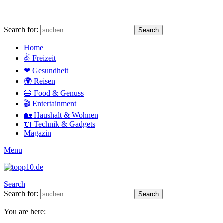
Search for:
Search
Home
✌ Freizeit
❤ Gesundheit
🌍 Reisen
🍔 Food & Genuss
🎬 Entertainment
🏡 Haushalt & Wohnen
🔌 Technik & Gadgets
Magazin
Menu
Search
Search for:
Search
You are here: