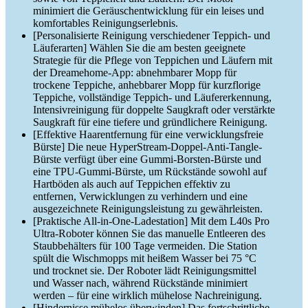
minimiert die Geräuschentwicklung für ein leises und
komfortables Reinigungserlebnis.
[Personalisierte Reinigung verschiedener Teppich- und
Läuferarten] Wählen Sie die am besten geeignete
Strategie für die Pflege von Teppichen und Läufern mit
der Dreamehome-App: abnehmbarer Mopp für
trockene Teppiche, anhebbarer Mopp für kurzflorige
Teppiche, vollständige Teppich- und Läufererkennung,
Intensivreinigung für doppelte Saugkraft oder verstärkte
Saugkraft für eine tiefere und gründlichere Reinigung.
[Effektive Haarentfernung für eine verwicklungsfreie
Bürste] Die neue HyperStream-Doppel-Anti-Tangle-
Bürste verfügt über eine Gummi-Borsten-Bürste und
eine TPU-Gummi-Bürste, um Rückstände sowohl auf
Hartböden als auch auf Teppichen effektiv zu
entfernen, Verwicklungen zu verhindern und eine
ausgezeichnete Reinigungsleistung zu gewährleisten.
[Praktische All-in-One-Ladestation] Mit dem L40s Pro
Ultra-Roboter können Sie das manuelle Entleeren des
Staubbehälters für 100 Tage vermeiden. Die Station
spült die Wischmopps mit heißem Wasser bei 75 °C
und trocknet sie. Der Roboter lädt Reinigungsmittel
und Wasser nach, während Rückstände minimiert
werden – für eine wirklich mühelose Nachreinigung.
[Hindernisse mühelos überwinden] Das fortschrittliche