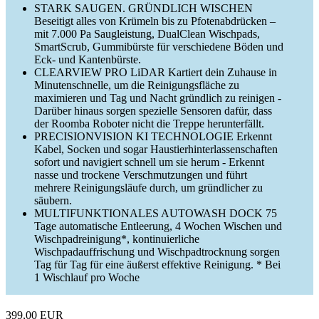
STARK SAUGEN. GRÜNDLICH WISCHEN
Beseitigt alles von Krümeln bis zu Pfotenabdrücken –
mit 7.000 Pa Saugleistung, DualClean Wischpads,
SmartScrub, Gummibürste für verschiedene Böden und
Eck- und Kantenbürste.
CLEARVIEW PRO LiDAR Kartiert dein Zuhause in
Minutenschnelle, um die Reinigungsfläche zu
maximieren und Tag und Nacht gründlich zu reinigen -
Darüber hinaus sorgen spezielle Sensoren dafür, dass
der Roomba Roboter nicht die Treppe herunterfällt.
PRECISIONVISION KI TECHNOLOGIE Erkennt
Kabel, Socken und sogar Haustierhinterlassenschaften
sofort und navigiert schnell um sie herum - Erkennt
nasse und trockene Verschmutzungen und führt
mehrere Reinigungsläufe durch, um gründlicher zu
säubern.
MULTIFUNKTIONALES AUTOWASH DOCK 75
Tage automatische Entleerung, 4 Wochen Wischen und
Wischpadreinigung*, kontinuierliche
Wischpadauffrischung und Wischpadtrocknung sorgen
Tag für Tag für eine äußerst effektive Reinigung. * Bei
1 Wischlauf pro Woche
399,00 EUR