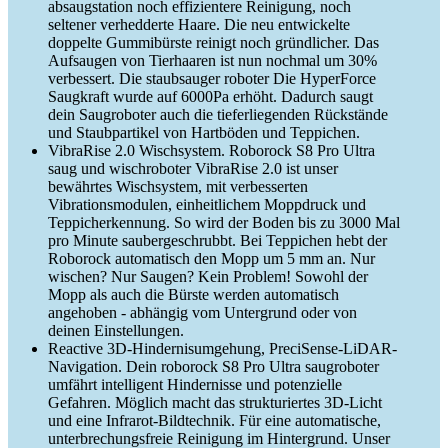
absaugstation noch effizientere Reinigung, noch
seltener verhedderte Haare. Die neu entwickelte
doppelte Gummibürste reinigt noch gründlicher. Das
Aufsaugen von Tierhaaren ist nun nochmal um 30%
verbessert. Die staubsauger roboter Die HyperForce
Saugkraft wurde auf 6000Pa erhöht. Dadurch saugt
dein Saugroboter auch die tieferliegenden Rückstände
und Staubpartikel von Hartböden und Teppichen.
VibraRise 2.0 Wischsystem. Roborock S8 Pro Ultra
saug und wischroboter VibraRise 2.0 ist unser
bewährtes Wischsystem, mit verbesserten
Vibrationsmodulen, einheitlichem Moppdruck und
Teppicherkennung. So wird der Boden bis zu 3000 Mal
pro Minute saubergeschrubbt. Bei Teppichen hebt der
Roborock automatisch den Mopp um 5 mm an. Nur
wischen? Nur Saugen? Kein Problem! Sowohl der
Mopp als auch die Bürste werden automatisch
angehoben - abhängig vom Untergrund oder von
deinen Einstellungen.
Reactive 3D-Hindernisumgehung, PreciSense-LiDAR-
Navigation. Dein roborock S8 Pro Ultra saugroboter
umfährt intelligent Hindernisse und potenzielle
Gefahren. Möglich macht das strukturiertes 3D-Licht
und eine Infrarot-Bildtechnik. Für eine automatische,
unterbrechungsfreie Reinigung im Hintergrund. Unser