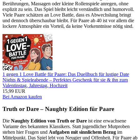
Berührungen, Massagen oder kleine Rollenspiele anregen, ohne
explizit zu sein. Das Spiel bleibt leicht verständlich und humorvoll.
Viele Paare schätzen an Love Battle, dass es Abwechslung bringt
und dennoch überschaubar bleibt. Für Paare ab 40 ist vor allem die
lockere Atmosphäre ein Vorteil, da keine Vorkenntnisse nötig sind.
1 gegen 1 Love Battle für Paare: Das Duellbuch für lustige Date
Nights & Spieleabende – Perfektes Geschenk für sie & ihn zum
Valentinstag, Jahrestag, Hochzeit
15,99 EUR
Bei Amazon kaufen
Truth or Dare – Naughty Edition für Paare
Die
Naughty Edition von Truth or Dare
ist eine erwachsene
Variante des bekannten Klassikers. Statt jugendlicher Mutproben
stehen hier Fragen und
Aufgaben mit sinnlichem Bezug
im
Mittelpunkt. Das Spiel lebt von Neugier und Offenheit. Für Paare ab