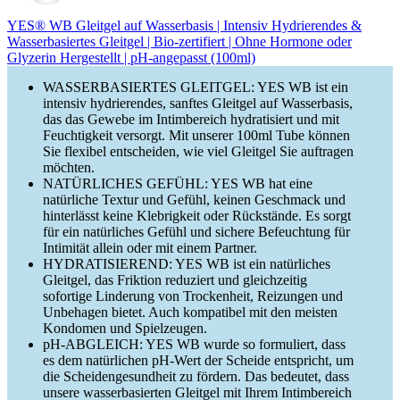
YES® WB Gleitgel auf Wasserbasis | Intensiv Hydrierendes &
Wasserbasiertes Gleitgel | Bio-zertifiert | Ohne Hormone oder
Glyzerin Hergestellt | pH-angepasst (100ml)
WASSERBASIERTES GLEITGEL: YES WB ist ein
intensiv hydrierendes, sanftes Gleitgel auf Wasserbasis,
das das Gewebe im Intimbereich hydratisiert und mit
Feuchtigkeit versorgt. Mit unserer 100ml Tube können
Sie flexibel entscheiden, wie viel Gleitgel Sie auftragen
möchten.
NATÜRLICHES GEFÜHL: YES WB hat eine
natürliche Textur und Gefühl, keinen Geschmack und
hinterlässt keine Klebrigkeit oder Rückstände. Es sorgt
für ein natürliches Gefühl und sichere Befeuchtung für
Intimität allein oder mit einem Partner.
HYDRATISIEREND: YES WB ist ein natürliches
Gleitgel, das Friktion reduziert und gleichzeitig
sofortige Linderung von Trockenheit, Reizungen und
Unbehagen bietet. Auch kompatibel mit den meisten
Kondomen und Spielzeugen.
pH-ABGLEICH: YES WB wurde so formuliert, dass
es dem natürlichen pH-Wert der Scheide entspricht, um
die Scheidengesundheit zu fördern. Das bedeutet, dass
unsere wasserbasierten Gleitgel mit Ihrem Intimbereich