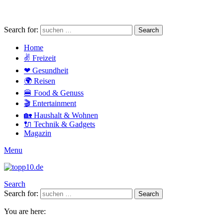
Search for:
Search
Home
✌ Freizeit
❤ Gesundheit
🌍 Reisen
🍔 Food & Genuss
🎬 Entertainment
🏡 Haushalt & Wohnen
🔌 Technik & Gadgets
Magazin
Menu
Search
Search for:
Search
You are here: