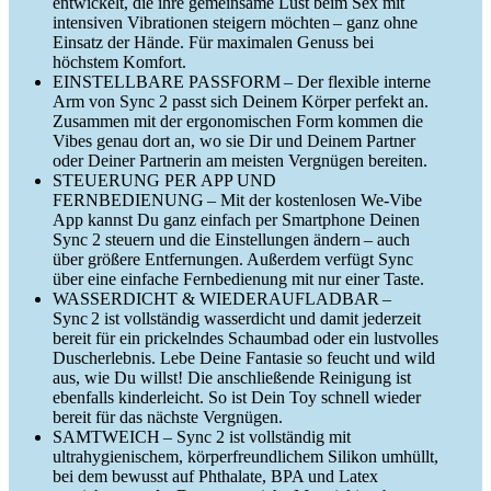
entwickelt, die ihre gemeinsame Lust beim Sex mit
intensiven Vibrationen steigern möchten – ganz ohne
Einsatz der Hände. Für maximalen Genuss bei
höchstem Komfort.
EINSTELLBARE PASSFORM – Der flexible interne
Arm von Sync 2 passt sich Deinem Körper perfekt an.
Zusammen mit der ergonomischen Form kommen die
Vibes genau dort an, wo sie Dir und Deinem Partner
oder Deiner Partnerin am meisten Vergnügen bereiten.
STEUERUNG PER APP UND
FERNBEDIENUNG – Mit der kostenlosen We-Vibe
App kannst Du ganz einfach per Smartphone Deinen
Sync 2 steuern und die Einstellungen ändern – auch
über größere Entfernungen. Außerdem verfügt Sync
über eine einfache Fernbedienung mit nur einer Taste.
WASSERDICHT & WIEDERAUFLADBAR –
Sync 2 ist vollständig wasserdicht und damit jederzeit
bereit für ein prickelndes Schaumbad oder ein lustvolles
Duscherlebnis. Lebe Deine Fantasie so feucht und wild
aus, wie Du willst! Die anschließende Reinigung ist
ebenfalls kinderleicht. So ist Dein Toy schnell wieder
bereit für das nächste Vergnügen.
SAMTWEICH – Sync 2 ist vollständig mit
ultrahygienischem, körperfreundlichem Silikon umhüllt,
bei dem bewusst auf Phthalate, BPA und Latex