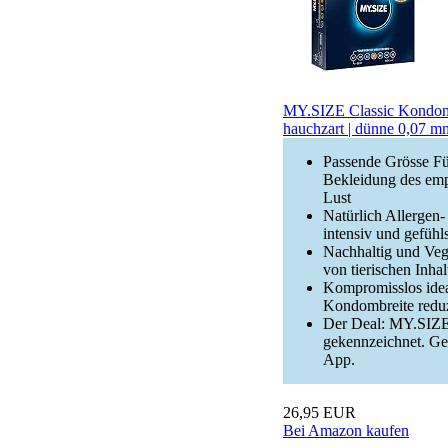
MY.SIZE Classic Kondome 
hauchzart | dünne 0,07 
Passende Grösse Für
Bekleidung des emp
Lust
Natürlich Allergen
intensiv und gefüh
Nachhaltig und Veg
von tierischen Inha
Kompromisslos idea
Kondombreite reduz
Der Deal: MY.SIZE 
gekennzeichnet. Ge
App.
26,95 EUR
Bei Amazon kaufen