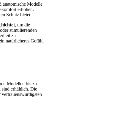
nd anatomische Modelle
gekomfort erhöhen.
en Schutz bietet.
chichtet
, um die
 oder stimulierenden
erheit zu
in natürlicheres Gefühl
hen Modellen bis zu
sind erhältlich. Die
r vertrauenswürdigsten