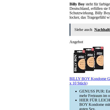
Billy Boy
steht für farbig
Deutschland, erfüllen sie
Schutzwirkung. Billy Boy 
locker, das Tragegefühl w
Siehe auch
Nachhalti
Angebot
BILLY BOY Kondome Gefüh
x 10 Stück)
GENUSS PUR: Entd
mehr Freiraum im 
HIER FÜR LEICHTIG
BOY Kondome mit me
guten Sex.