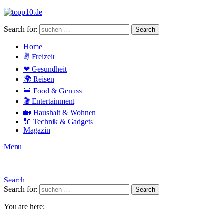
Search for:
Search
Home
✌ Freizeit
❤ Gesundheit
🌍 Reisen
🍔 Food & Genuss
🎬 Entertainment
🏡 Haushalt & Wohnen
🔌 Technik & Gadgets
Magazin
Menu
Search
Search for:
Search
You are here: