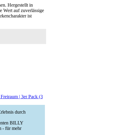
en. Hergestellt in
e Wert auf zuverlässige
rkencharakter ist
reiraum | 3er Pack (3
lebnis durch
enten BILLY
 - für mehr