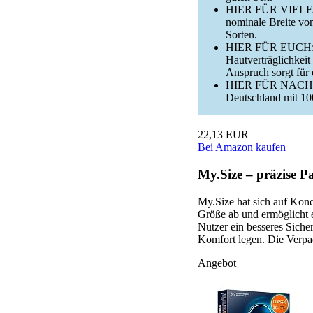
HIER FÜR VIELFALT
nominale Breite vo
Sorten.
HIER FÜR EUCH: Un
Hautverträglichkeit
Anspruch sorgt für 
HIER FÜR NACHH
Deutschland mit 10
22,13 EUR
Bei Amazon kaufen
My.Size – präzise P
My.Size hat sich auf Kond
Größe ab und ermöglicht 
Nutzer ein besseres Siche
Komfort legen. Die Verpac
Angebot