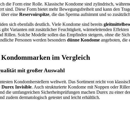
uch die Form eine Rolle. Klassische Kondome sind zylindrisch, währe
itert sind. Diese Form bietet mehr Bewegungsfreiheit und kann den Tra
 über eine
Reservoirspitze
, die das Sperma aufnimmt und so zusätzlich
den sich ebenfalls deutlich. Viele Kondome sind bereits
gleitmittelbes
 gibt Varianten mit zusätzlicher Feuchtigkeit, wärmeleitenden Effekten
 Rillen. Solche Modelle sollen das Empfinden steigern, ohne die Sich
findliche Personen werden besonders
dünne Kondome
angeboten, die e
en Kondommarken im Vergleich
ualität mit großer Auswahl
ntesten Kondomherstellern weltweit. Das Sortiment reicht von klassisc
e
Durex Invisible
. Auch strukturierte Kondome mit Noppen oder Rillen 
 und die umfangreichen Sicherheitsprüfungen machen Durex zu einer de
nd zudem dermatologisch getestet und leicht erhältlich.