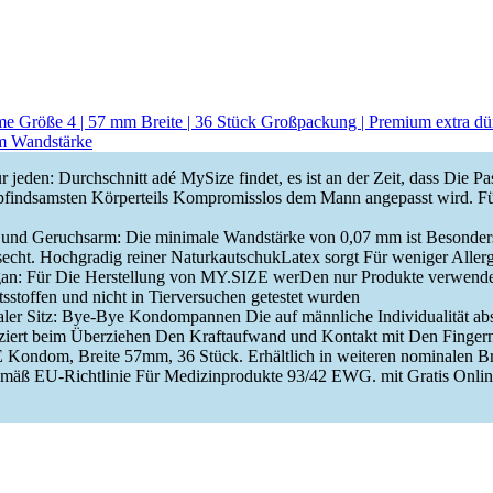
Größe 4 | 57 mm Breite | 36 Stück Großpackung | Premium extra dün
mm Wandstärke
 jeden: Durchschnitt adé MySize findet, es ist an der Zeit, dass Die P
findsamsten Körperteils Kompromisslos dem Mann angepasst wird. Fü
- und Geruchsarm: Die minimale Wandstärke von 0,07 mm ist Besonder
lsecht. Hochgradig reiner NaturkautschukLatex sorgt Für weniger Alle
an: Für Die Herstellung von MY.SIZE werDen nur Produkte verwendet,
ltsstoffen und nicht in Tierversuchen getestet wurden
ler Sitz: Bye-Bye Kondompannen Die auf männliche Individualität a
iert beim Überziehen Den Kraftaufwand und Kontakt mit Den Fingern
Kondom, Breite 57mm, 36 Stück. Erhältlich in weiteren nominalen Br
mäß EU-Richtlinie Für Medizinprodukte 93/42 EWG. mit Gratis Onli