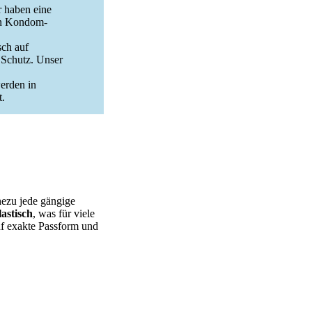
 haben eine
en Kondom-
ch auf
n Schutz. Unser
rden in
t.
hezu jede gängige
lastisch
, was für viele
auf exakte Passform und