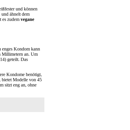
 reißfester und können
n und ähnelt dem
bt es zudem
vegane
 zu enges Kondom kann
in Millimetern an. Um
4) geteilt. Das
nere Kondome benötigt,
, bietet Modelle von 45
m sitzt eng an, ohne