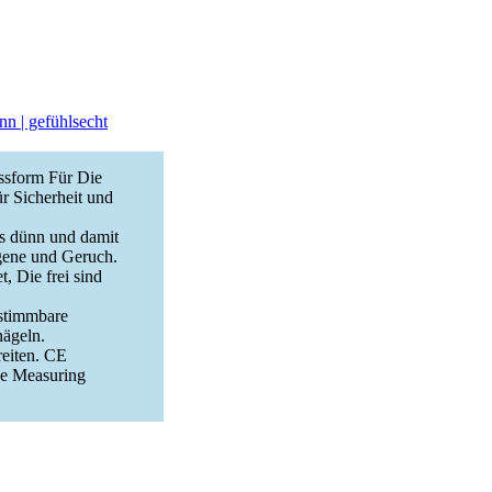
n | gefühlsecht
assform Für Die
r Sicherheit und
s dünn und damit
rgene und Geruch.
 Die frei sind
bstimmbare
ägeln.
eiten. CE
ne Measuring