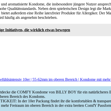
e und aromatisierte Kondome, die insbesondere jüngere Nutzer ansprech
 hohe Qualitätsstandards. Neben dem spielerischen Design legt die Mark
bietet außerdem eine Reihe latexfreier Produkte für Allergiker. Der Ma
ird häufig als angenehm beschrieben.
ge Initiativen, die wirklich etwas bewegen
lsintensiv 10er | 55-62mm im oberen Bereich | Kondome mit mehr F
ecke die COMFY Kondome von BILLY BOY für ein natürlicheres Er
oberen Bereich des Kondoms.
KEIT: In der 10er Packung findet ihr die komfortablen & transpar
hr Freiraum im oberen Bereich in der extra breiten ComfY Passform