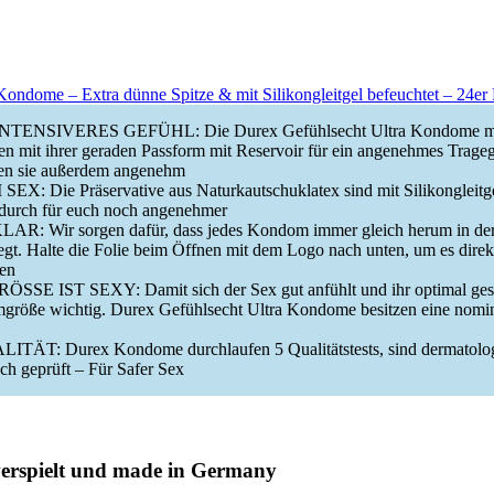
ondome – Extra dünne Spitze & mit Silikongleitgel befeuchtet – 24er 
ENSIVERES GEFÜHL: Die Durex Gefühlsecht Ultra Kondome mit 
n mit ihrer geraden Passform mit Reservoir für ein angenehmes Trage
hen sie außerdem angenehm
 Die Präservative aus Naturkautschuklatex sind mit Silikongleitge
durch für euch noch angenehmer
 Wir sorgen dafür, dass jedes Kondom immer gleich herum in de
egt. Halte die Folie beim Öffnen mit dem Logo nach unten, um es direk
nen
E IST SEXY: Damit sich der Sex gut anfühlt und ihr optimal geschü
mgröße wichtig. Durex Gefühlsecht Ultra Kondome besitzen eine nomin
: Durex Kondome durchlaufen 5 Qualitätstests, sind dermatologi
ch geprüft – Für Safer Sex
 verspielt und made in Germany