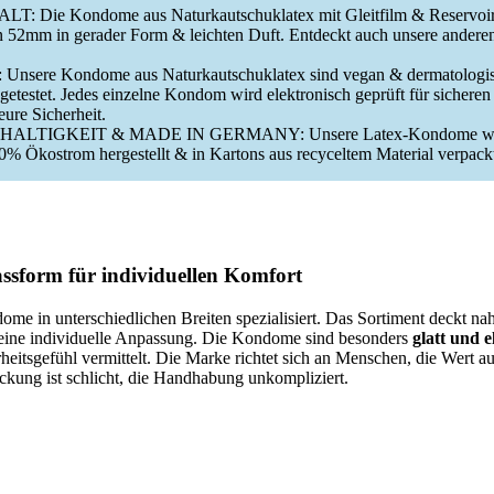
: Die Kondome aus Naturkautschuklatex mit Gleitfilm & Reservoir
n 52mm in gerader Form & leichten Duft. Entdeckt auch unsere ander
sere Kondome aus Naturkautschuklatex sind vegan & dermatologis
 getestet. Jedes einzelne Kondom wird elektronisch geprüft für sichere
eure Sicherheit.
ALTIGKEIT & MADE IN GERMANY: Unsere Latex-Kondome we
0% Ökostrom hergestellt & in Kartons aus recyceltem Material verpack
assform für individuellen Komfort
ome in unterschiedlichen Breiten spezialisiert. Das Sortiment deckt na
eine individuelle Anpassung. Die Kondome sind besonders
glatt und e
rheitsgefühl vermittelt. Die Marke richtet sich an Menschen, die Wert 
kung ist schlicht, die Handhabung unkompliziert.