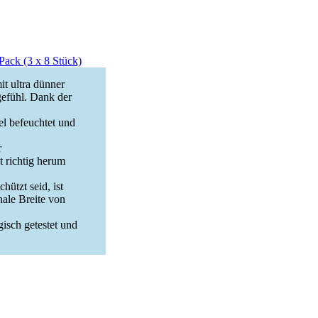
Pack (3 x 8 Stück)
ultra dünner
gefühl. Dank der
l befeuchtet und
r
t richtig herum
tzt seid, ist
ale Breite von
sch getestet und