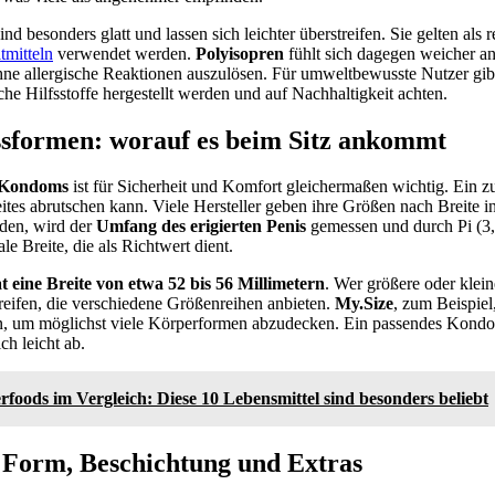
ind besonders glatt und lassen sich leichter überstreifen. Sie gelten als
tmitteln
verwendet werden.
Polyisopren
fühlt sich dagegen weicher a
hne allergische Reaktionen auszulösen. Für umweltbewusste Nutzer gi
sche Hilfsstoffe hergestellt werden und auf Nachhaltigkeit achten.
sformen: worauf es beim Sitz ankommt
 Kondoms
ist für Sicherheit und Komfort gleichermaßen wichtig. Ein
ites abrutschen kann. Viele Hersteller geben ihre Größen nach Breite 
nden, wird der
Umfang des erigierten Penis
gemessen und durch Pi (3,1
le Breite, die als Richtwert dient.
eine Breite von etwa 52 bis 56 Millimetern
. Wer größere oder klei
eifen, die verschiedene Größenreihen anbieten.
My.Size
, zum Beispiel
an, um möglichst viele Körperformen abzudecken. Ein passendes Kondo
ch leicht ab.
foods im Vergleich: Diese 10 Lebensmittel sind besonders beliebt
 Form, Beschichtung und Extras