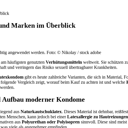
blick
 und Marken im Überblick
htig angewendet werden. Foto: © Nikolay / stock adobe
am häufigsten genutzten
Verhütungsmitteln
weltweit. Sie schützen zu
ft und verringern das Risiko sexuell übertragbarer Krankheiten.
atexkondom
gibt es heute zahlreiche Varianten, die sich in Material,
folgende Vergleich zeigt, worauf beim Kauf zu achten ist und welche
 werden.
nd Aufbau moderner Kondome
iegend aus
Naturkautschuklatex
. Dieses Material ist dehnbar, reißfes
isten Menschen, kann jedoch bei einer
Latexallergie zu Hautreizungen
ernativen aus
Polyurethan oder Polyisopren
sinnvoll. Diese sind meis
 was viele als angenehmer empfinden.