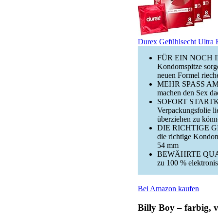
Durex Gefühlsecht Ultra K
FÜR EIN NOCH INT
Kondomspitze sorge
neuen Formel riec
MEHR SPASS AM SEX:
machen den Sex da
SOFORT STARTKLAR:
Verpackungsfolie li
überziehen zu kön
DIE RICHTIGE GRÖSS
die richtige Kondo
54 mm
BEWÄHRTE QUALITÄT
zu 100 % elektronis
Bei Amazon kaufen
Billy Boy – farbig,