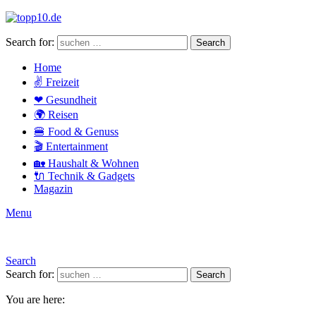
Search for:
Search
Home
✌ Freizeit
❤ Gesundheit
🌍 Reisen
🍔 Food & Genuss
🎬 Entertainment
🏡 Haushalt & Wohnen
🔌 Technik & Gadgets
Magazin
Menu
Search
Search for:
Search
You are here: