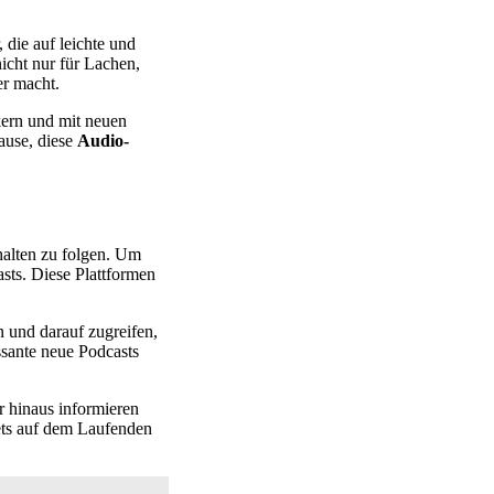
 die auf leichte und
icht nur für Lachen,
r macht.
kern und mit neuen
ause, diese
Audio-
nhalten zu folgen. Um
asts. Diese Plattformen
und darauf zugreifen,
ssante neue Podcasts
r hinaus informieren
ets auf dem Laufenden