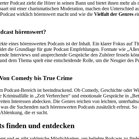
rter Podcast zieht die Hörer in seinen Bann und bietet ihnen mehr als 
aart mit einer charismatischen Moderation, machen den Unterschied aus
Podcast wirklich hörenswert macht und wie die
Vielfalt der Genres
ei
dcast hörenswert?
ekte eines hörenswerten Podcasts ist der Inhalt. Ein klarer Fokus auf T
ildet die Grundlage für gute Podcast Empfehlungen. Formate wie „Alles
hende Interviews und ansprechende Gespräche den Zuhörer fesseln kö
nd dem Thema spielt eine entscheidende Rolle, um die Neugier des 
: Von Comedy bis True Crime
m Podcast-Bereich ist beeindruckend. Ob Comedy, Geschichte oder Wis
e Kriminalfälle in „Zeit Verbrechen“ und emotionale Gespräche in „Bet
breiten Interessen abdecken. Die Genres reichen von leichten, unterhalt
was die Suchenden nach hörenswerten Podcasts zusätzlich erfreut. So f
Ablenkung, die er sucht.
ts finden und entdecken
mt und es gibt zahlreiche Möglichkeiten, um beliebte Podcasts zu find