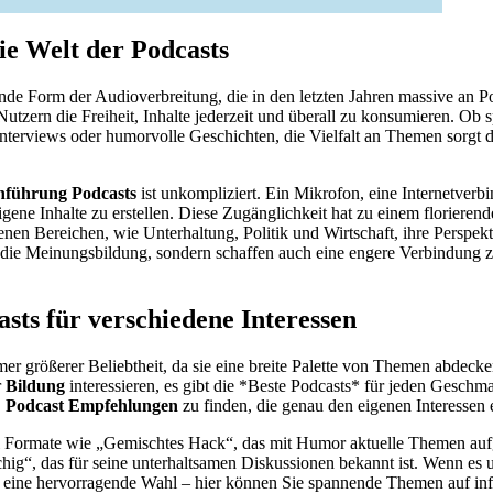
ie Welt der Podcasts
nde Form der Audioverbreitung, die in den letzten Jahren massive an 
Nutzern die Freiheit, Inhalte jederzeit und überall zu konsumieren. Ob
Interviews oder humorvolle Geschichten, die Vielfalt an Themen sorgt d
nführung Podcasts
ist unkompliziert. Ein Mikrofon, eine Internetver
gene Inhalte zu erstellen. Diese Zugänglichkeit hat zu einem florierend
nen Bereichen, wie Unterhaltung, Politik und Wirtschaft, ihre Perspekt
 die Meinungsbildung, sondern schaffen auch eine engere Verbindung z
asts für verschiedene Interessen
er größerer Beliebtheit, da sie eine breite Palette von Themen abdecken
r
Bildung
interessieren, es gibt die *Beste Podcasts* für jeden Geschma
,
Podcast Empfehlungen
zu finden, die genau den eigenen Interessen 
Formate wie „Gemischtes Hack“, das mit Humor aktuelle Themen aufgr
schig“, das für seine unterhaltsamen Diskussionen bekannt ist. Wenn es
“ eine hervorragende Wahl – hier können Sie spannende Themen auf in