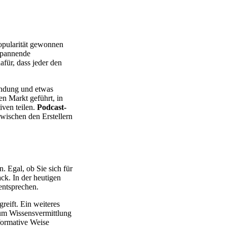
Popularität gewonnen
 spannende
afür, dass jeder den
bindung und etwas
en Markt geführt, in
iven teilen.
Podcast-
wischen den Erstellern
. Egal, ob Sie sich für
ck. In der heutigen
entsprechen.
eift. Ein weiteres
 um Wissensvermittlung
formative Weise