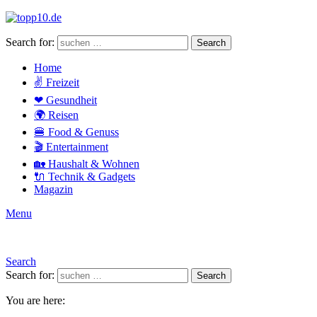
Search for:
Search
Home
✌ Freizeit
❤ Gesundheit
🌍 Reisen
🍔 Food & Genuss
🎬 Entertainment
🏡 Haushalt & Wohnen
🔌 Technik & Gadgets
Magazin
Menu
Search
Search for:
Search
You are here: