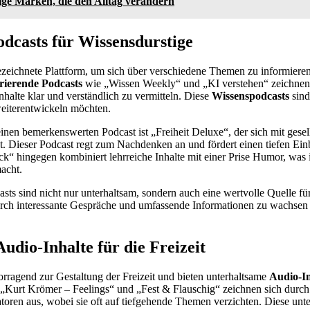
ige Marken, die den Alltag verändern
odcasts für Wissensdurstige
ezeichnete Plattform, um sich über verschiedene Themen zu informiere
irierende Podcasts
wie „Wissen Weekly“ und „KI verstehen“ zeichnen 
nhalte klar und verständlich zu vermitteln. Diese
Wissenspodcasts
sind 
iterentwickeln möchten.
einen bemerkenswerten Podcast ist „Freiheit Deluxe“, der sich mit gesel
. Dieser Podcast regt zum Nachdenken an und fördert einen tiefen Einb
“ hingegen kombiniert lehrreiche Inhalte mit einer Prise Humor, was 
acht.
sts sind nicht nur unterhaltsam, sondern auch eine wertvolle Quelle fü
urch interessante Gespräche und umfassende Informationen zu wachsen 
udio-Inhalte für die Freizeit
orragend zur Gestaltung der Freizeit und bieten unterhaltsame
Audio-In
Kurt Krömer – Feelings“ und „Fest & Flauschig“ zeichnen sich durch
toren aus, wobei sie oft auf tiefgehende Themen verzichten. Diese unt