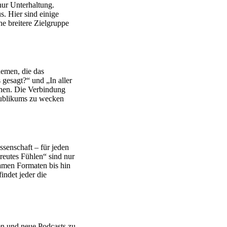
nur Unterhaltung.
. Hier sind einige
ne breitere Zielgruppe
hemen, die das
 gesagt?“ und „In aller
nnen. Die Verbindung
Publikums zu wecken
senschaft – für jeden
reutes Fühlen“ sind nur
samen Formaten bis hin
indet jeder die
en und neue Podcasts zu