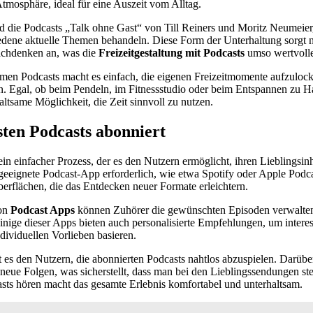
Atmosphäre, ideal für eine Auszeit vom Alltag.
nd die Podcasts „Talk ohne Gast“ von Till Reiners und Moritz Neumeier,
edene aktuelle Themen behandeln. Diese Form der Unterhaltung sorgt n
achdenken an, was die
Freizeitgestaltung mit Podcasts
umso wertvolle
samen Podcasts macht es einfach, die eigenen Freizeitmomente aufzuloc
n. Egal, ob beim Pendeln, im Fitnessstudio oder beim Entspannen zu H
altsame Möglichkeit, die Zeit sinnvoll zu nutzen.
ten Podcasts abonniert
 ein einfacher Prozess, der es den Nutzern ermöglicht, ihren Lieblingsi
e geeignete Podcast-App erforderlich, wie etwa Spotify oder Apple Podc
berflächen, die das Entdecken neuer Formate erleichtern.
on
Podcast Apps
können Zuhörer die gewünschten Episoden verwalten 
nige dieser Apps bieten auch personalisierte Empfehlungen, um intere
dividuellen Vorlieben basieren.
 es den Nutzern, die abonnierten Podcasts nahtlos abzuspielen. Darübe
eue Folgen, was sicherstellt, dass man bei den Lieblingssendungen st
asts hören macht das gesamte Erlebnis komfortabel und unterhaltsam.