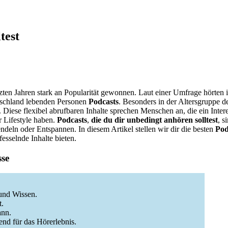
test
zten Jahren stark an Popularität gewonnen. Laut einer Umfrage hörten
eutschland lebenden Personen
Podcasts
. Besonders in der Altersgruppe d
 Diese flexibel abrufbaren Inhalte sprechen Menschen an, die ein Inte
 Lifestyle haben.
Podcasts
,
die du dir unbedingt anhören solltest
, s
ndeln oder Entspannen. In diesem Artikel stellen wir dir die besten
Pod
fesselnde Inhalte bieten.
sse
und Wissen.
t.
ann.
end für das Hörerlebnis.