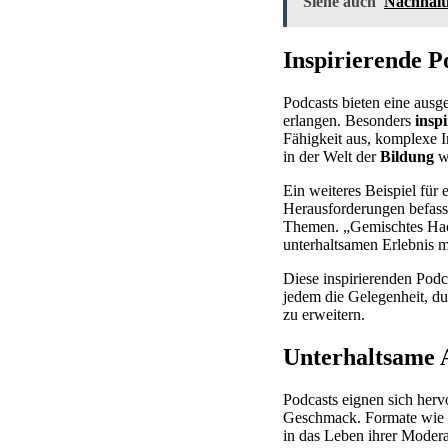
Siehe auch
Nachhalt
Inspirierende P
Podcasts bieten eine ausg
erlangen. Besonders
insp
Fähigkeit aus, komplexe I
in der Welt der
Bildung
we
Ein weiteres Beispiel für 
Herausforderungen befasst
Themen. „Gemischtes Hack
unterhaltsamen Erlebnis m
Diese inspirierenden Podca
jedem die Gelegenheit, d
zu erweitern.
Unterhaltsame A
Podcasts eignen sich herv
Geschmack. Formate wie „
in das Leben ihrer Modera