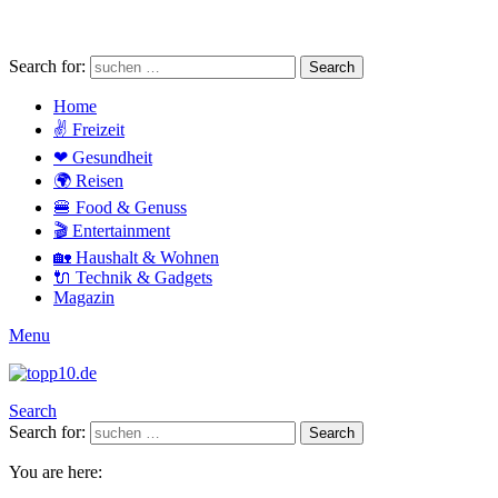
Search for:
Search
Home
✌ Freizeit
❤ Gesundheit
🌍 Reisen
🍔 Food & Genuss
🎬 Entertainment
🏡 Haushalt & Wohnen
🔌 Technik & Gadgets
Magazin
Menu
Search
Search for:
Search
You are here: