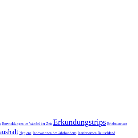
Erkundungstrips
s
Entwicklungen im Wandel der Zeit
Erlebnisreisen
ushalt
Hygiene
Innovationen des Jahrhunderts
Insiderwissen Deutschland