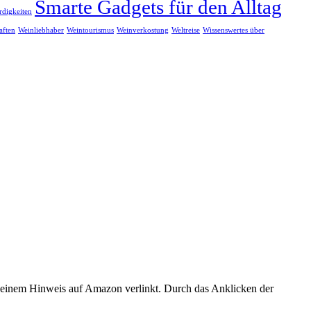
Smarte Gadgets für den Alltag
digkeiten
aften
Weinliebhaber
Weintourismus
Weinverkostung
Weltreise
Wissenswertes über
er einem Hinweis auf Amazon verlinkt. Durch das Anklicken der