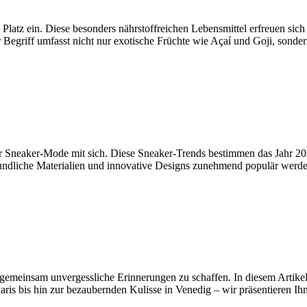
latz ein. Diese besonders nährstoffreichen Lebensmittel erfreuen sich
Begriff umfasst nicht nur exotische Früchte wie Açaí und Goji, sond
r Sneaker-Mode mit sich. Diese Sneaker-Trends bestimmen das Jahr 202
reundliche Materialien und innovative Designs zunehmend populär werd
gemeinsam unvergessliche Erinnerungen zu schaffen. In diesem Artikel 
s bis hin zur bezaubernden Kulisse in Venedig – wir präsentieren Ihne