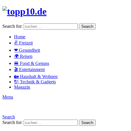
Search for:
Search
Home
✌ Freizeit
❤ Gesundheit
🌍 Reisen
🍔 Food & Genuss
🎬 Entertainment
🏡 Haushalt & Wohnen
🔌 Technik & Gadgets
Magazin
Menu
Search
Search for:
Search