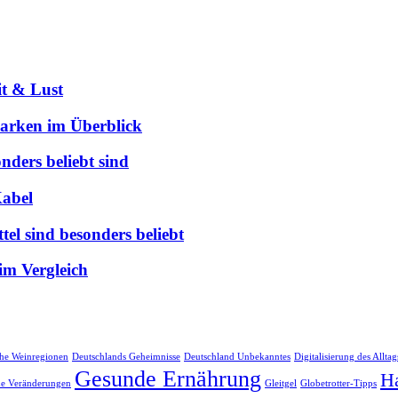
it & Lust
arken im Überblick
nders beliebt sind
abel
el sind besonders beliebt
 im Vergleich
he Weinregionen
Deutschlands Geheimnisse
Deutschland Unbekanntes
Digitalisierung des Alltag
Gesunde Ernährung
Ha
che Veränderungen
Gleitgel
Globetrotter-Tipps